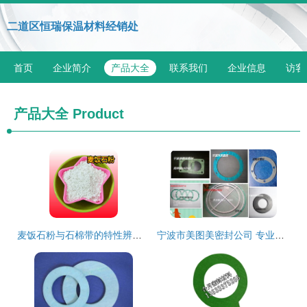
二道区恒瑞保温材料经销处
首页
企业简介
产品大全
联系我们
企业信息
访客
产品大全
Product
麦饭石粉与石棉带的特性辨析及应用警示
宁波市美图美密封公司 专业生产石棉带，引领品牌发展之路