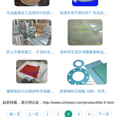
牛油盘根在工业密封中的应用及其市场分析
慈溪市高宇密封件厂专业供应优质石棉盘根及石棉带
匠心齐聚筑精工，不负时光不负卿——热烈祝贺山东食品厂十万级净化车间成功投产
深圳市宝安区鸿雅吸塑制品厂 塑料、树脂工艺品及石棉产品列表
橡胶制品与石棉材料市场概览 产品特性、价格与主要厂商
探索钢丝石棉板 结构、应用与产品资源指南
如若转载，请注明出处：http://www.cchrbwcl.com/product/list-4.html
第一页
上一页
2
3
4
5
6
下一页